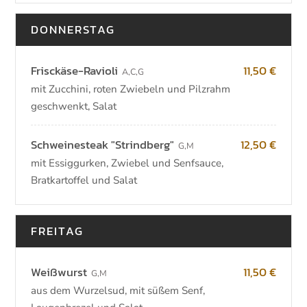
DONNERSTAG
Frisckäse-Ravioli
11,50 €
A
,
C
,
G
mit Zucchini, roten Zwiebeln und Pilzrahm
geschwenkt, Salat
Schweinesteak "Strindberg"
12,50 €
G
,
M
mit Essiggurken, Zwiebel und Senfsauce,
Bratkartoffel und Salat
FREITAG
Weißwurst
11,50 €
G
,
M
aus dem Wurzelsud, mit süßem Senf,