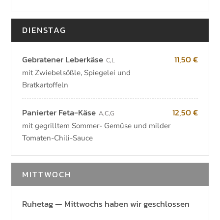
DIENSTAG
Gebratener Leberkäse
11,50 €
C
,
L
mit Zwiebelsößle, Spiegelei und
Bratkartoffeln
Panierter Feta-Käse
12,50 €
A
,
C
,
G
mit gegrilltem Sommer- Gemüse und milder
Tomaten-Chili-Sauce
MITTWOCH
Ruhetag — Mittwochs haben wir geschlossen