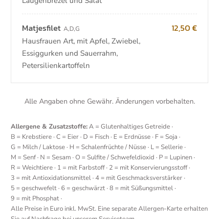
Laugenbrezel und Salat
Matjesfilet
12,50 €
A
,
D
,
G
Hausfrauen Art, mit Apfel, Zwiebel,
Essiggurken und Sauerrahm,
Petersilienkartoffeln
Alle Angaben ohne Gewähr. Änderungen vorbehalten.
Allergene & Zusatzstoffe:
A = Glutenhaltiges Getreide
·
B = Krebstiere
·
C = Eier
·
D = Fisch
·
E = Erdnüsse
·
F = Soja
·
G = Milch / Laktose
·
H = Schalenfrüchte / Nüsse
·
L = Sellerie
·
M = Senf
·
N = Sesam
·
O = Sulfite / Schwefeldioxid
·
P = Lupinen
·
R = Weichtiere
·
1 = mit Farbstoff
·
2 = mit Konservierungsstoff
·
3 = mit Antioxidationsmittel
·
4 = mit Geschmacksverstärker
·
5 = geschwefelt
·
6 = geschwärzt
·
8 = mit Süßungsmittel
·
9 = mit Phosphat
·
Alle Preise in Euro inkl. MwSt. Eine separate Allergen-Karte erhalten