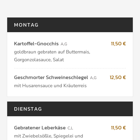
MONTAG
Kartoffel-Gnocchis
11,50 €
A
,
G
goldbraun gebraten auf Buttermais,
Gorgonzolasauce, Salat
Geschmorter Schweineschlegel
12,50 €
A
,
G
mit Husarensauce und Kräuterreis
DIENSTAG
Gebratener Leberkäse
11,50 €
C
,
L
mit Zwiebelsößle, Spiegelei und